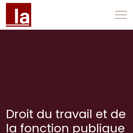
Skip
to
content
Accueil
Étude
Domaines d’expertise
Honoraires
Contact
Droit du travail et de
la fonction publique