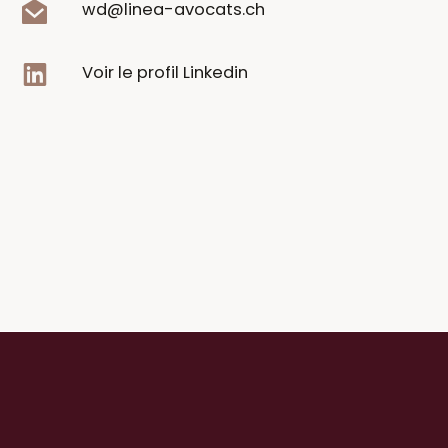
wd@linea-avocats.ch
Voir le profil Linkedin
Étude
Domaines d'expertise
Honoraires
Me Giuseppe
Donatiello